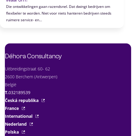
Die ontwikkelingen gaan razendsnel. Dat dwingt bedrijven om
flexibeler te worden. Niet voor niets hanteren bedrijven steeds
ruimere service- en…
Déhora Consultancy
Uitbreidingstraat 60- 62
2600 Berchem (Antwerpen)
België
T.
032189539
Česká republika
France
International
Nederland
Polska