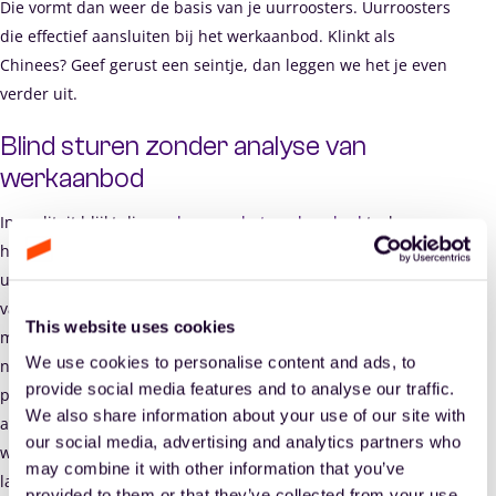
Die vormt dan weer de basis van je uurroosters. Uurroosters
die effectief aansluiten bij het werkaanbod. Klinkt als
Chinees? Geef gerust een seintje, dan leggen we het je even
verder uit.
Blind sturen zonder analyse van
werkaanbod
In realiteit blijkt die
analyse van het werkaanbod
toch een
harde noot om te kraken. Veel organisaties maken nieuwe
uurroosters die gebaseerd zijn op de start- en eindtijden
van bestaande uurroosters. Patronen en uren waaraan de
This website uses cookies
medewerkers gewend zijn. Maar patronen en uren die niet
We use cookies to personalise content and ads, to
noodzakelijk gelijk lopen met tijden waarop het werk
provide social media features and to analyse our traffic.
plaatsvindt, de hoeveelheid werk en de verwachte
We also share information about your use of our site with
afwijkingen hierop. Dit kwaad tackel je met een
our social media, advertising and analytics partners who
werkaanbodanalyse. Al blijkt dit in de praktijk nog best een
may combine it with other information that you’ve
lastige klus. Heel wat organisaties ontbreekt het aan goed
provided to them or that they’ve collected from your use