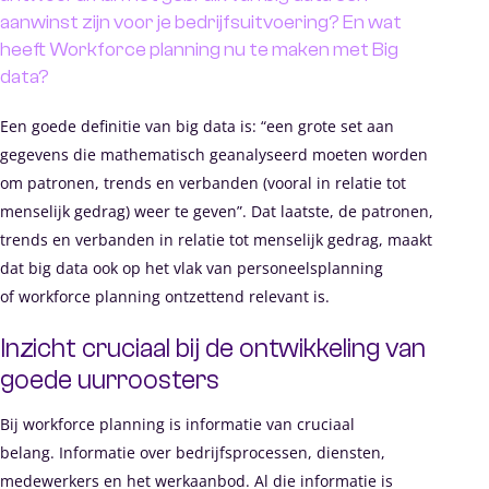
WFM woordenboek
aanwinst zijn voor je bedrijfsuitvoering? En wat
heeft Workforce planning nu te maken met Big
Webinars & events
data?
Over ons
Een goede definitie van big data is: “een grote set aan
gegevens die mathematisch geanalyseerd moeten worden
Contact
om patronen, trends en verbanden (vooral in relatie tot
menselijk gedrag) weer te geven”. Dat laatste, de patronen,
trends en verbanden in relatie tot menselijk gedrag, maakt
Webinars & events
dat big data ook op het vlak van personeelsplanning
of workforce planning ontzettend relevant is.
Vacatures
Mijn Academy
Inzicht cruciaal bij de ontwikkeling van
goede uurroosters
Where are you looking for?
Bij workforce planning is informatie van cruciaal
belang. Informatie over bedrijfsprocessen, diensten,
medewerkers en het werkaanbod. Al die informatie is