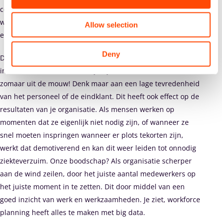
complex. Hierdoor is de juiste kennis zeker nodig. Een goede
workforce manager of planner zou eigenlijk ook een beetje
Allow selection
een data analist moeten zijn.
Deny
De gevolgen voor het negeren van nuttige ‘planning’
informatie kunnen aanzienlijk zijn. En dit schudden we niet
zomaar uit de mouw! Denk maar aan een lage tevredenheid
van het personeel of de eindklant. Dit heeft ook effect op de
resultaten van je organisatie. Als mensen werken op
momenten dat ze eigenlijk niet nodig zijn, of wanneer ze
snel moeten inspringen wanneer er plots tekorten zijn,
werkt dat demotiverend en kan dit weer leiden tot onnodig
ziekteverzuim. Onze boodschap? Als organisatie scherper
aan de wind zeilen, door het juiste aantal medewerkers op
het juiste moment in te zetten. Dit door middel van een
goed inzicht van werk en werkzaamheden. Je ziet, workforce
planning heeft alles te maken met big data.