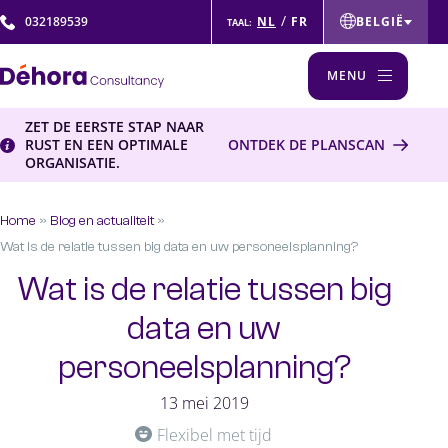
/
NL
FR
032189539
BELGIË
TAAL:
ČESKÁ REPUBLIKA
MENU
FRANCE
ZET DE EERSTE STAP NAAR
INTERNATIONAL
Wat we doen
RUST EN EEN OPTIMALE
ONTDEK DE PLANSCAN
NEDERLAND
ORGANISATIE.
WFM Consultancy
POLSKA
Tijdelijke planningscapaciteit
Home
»
Blog en actualiteit
»
MIDDLE EAST
Interim Management
Wat is de relatie tussen big data en uw personeelsplanning?
Werving & selectie
Wat is de relatie tussen big
Planning uitbesteden
data en uw
Planpoint™ software
personeelsplanning?
Voor wie?
13 mei 2019
Publieke sector
Flexibel met tijd