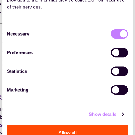
opgeleide planprofessionals met een helikopterview om de
of their services.
analyse van die ‘big data’ uit te voeren.
Consent
Necessary
Selection
Preferences
Statistics
Voorbeeld van een werkaanbod-analyse (op weekbasis)
Marketing
Scherper aan de wind gaan zeilen
Dat is niet zo abnormaal. Mede door de erg intensieve
Show details
betrokkenheid bij het bedrijfsproces en beperkte
scholingskansen
rond workforce planning. De analyse en
Allow all
vertaling van big data is in de praktijk vaak